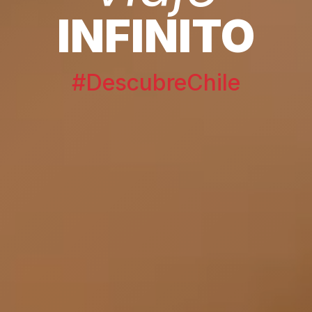
INFINITO
#DescubreChile