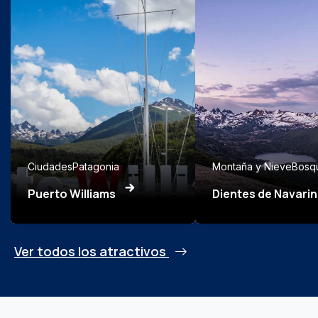
Ciudades
Patagonia
Montaña y Nieve
Bosq
Puerto Williams
Dientes de Navari
Ver todos los atractivos