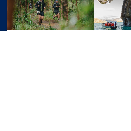
3 Jun 2026
El calendario de los eventos
Capillas de Má
deportivos en Chile para la segunda
y su sorprende
mitad del 2026
Antigua Greci