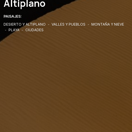
Altiplano
PAISAJES:
DESIERTO Y ALTIPLANO
-
VALLES Y PUEBLOS
-
MONTAÑA Y NIEVE
-
PLAYA
-
CIUDADES