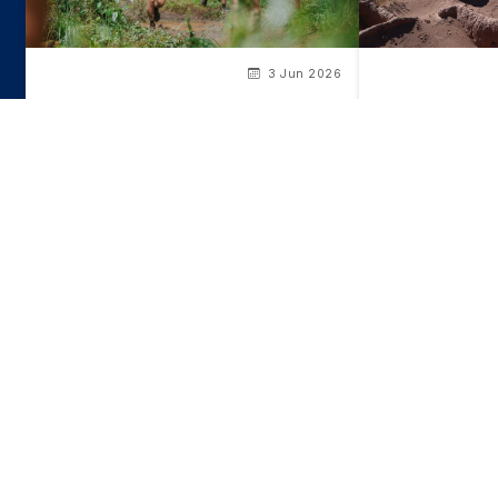
3 Jun 2026
El calendario de los eventos
Aldea de Tulor
deportivos en Chile para la segunda
Atacama que e
mitad del 2026
escondido bajo
Itinerarios recomendados
para
esta zona