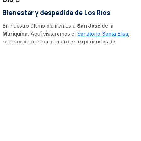
Bienestar y despedida de Los Ríos
En nuestro último día iremos a
San José de la
Mariquina
. Aquí visitaremos el
Sanatorio Santa Elisa
,
reconocido por ser pionero en experiencias de
hidroterapia y bienestar en la región.
Construido en 1932, es un lugar que conserva la
arquitectura tradicional, con pisos de madera, amplios
espacios y hermosos jardines. Aquí podrás disfrutar de
masajes, baños con hierbas medicinales y piscina.
¡Aquí termina nuestro viaje! Puedes dirigirte al
Aeródromo de Pichoy para viajar a otro destino o seguir
recorriendo los lugares mágicos de esta zona.