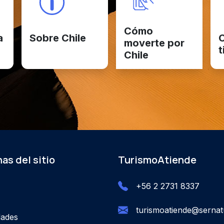
Cómo
a
Sobre Chile
C
moverte por
t
Chile
as del sitio
TurismoAtiende
+56 2 2731 8337
turismoatiende@sernatu
dades