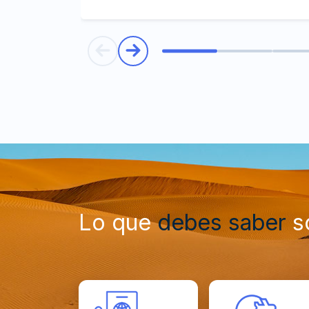
Lo que
debes saber
so