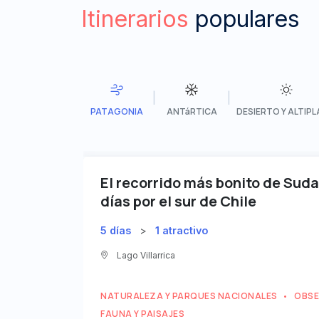
Itinerarios
populares
|
|
PATAGONIA
ANTáRTICA
DESIERTO Y ALTIP
El recorrido más bonito de Sud
días por el sur de Chile
5 días
>
1 atractivo
Lago Villarrica
NATURALEZA Y PARQUES NACIONALES
OBSE
•
FAUNA Y PAISAJES