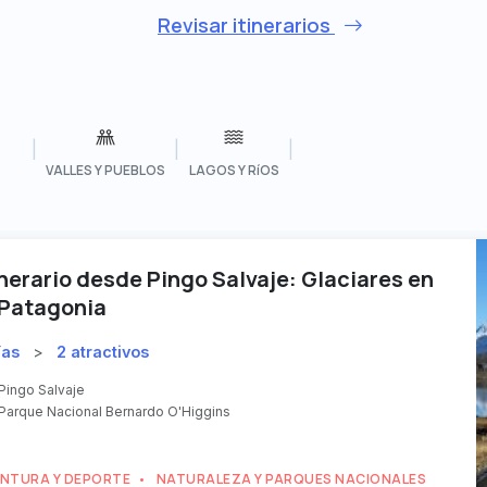
Revisar itinerarios
|
|
|
VALLES Y PUEBLOS
LAGOS Y RíOS
inerario desde Pingo Salvaje: Glaciares en
 Patagonia
ías
>
2 atractivos
Pingo Salvaje
Parque Nacional Bernardo O'Higgins
NTURA Y DEPORTE
NATURALEZA Y PARQUES NACIONALES
•