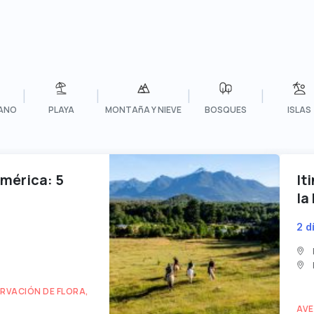
|
|
|
|
LANO
PLAYA
MONTAñA Y NIEVE
BOSQUES
ISLAS
américa: 5
It
la
2 d
RVACIÓN DE FLORA,
AVE