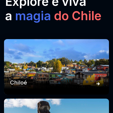
Explore e viva
a
magia
do Chile
Chiloé