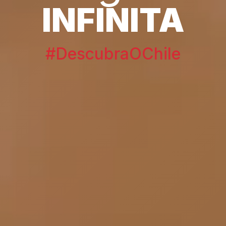
INFINITA
#DescubraOChile