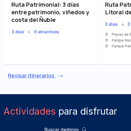
Ruta Patrimonial: 3 días
Ruta Pat
entre patrimonio, viñedos y
Litoral 
costa del Ñuble
3 días
>
3
3 días
>
0 atractivos
Playas de B
Parque Nac
Parque Pal
Revisar itinerarios
Actividades
para disfrutar
Buscar destinos