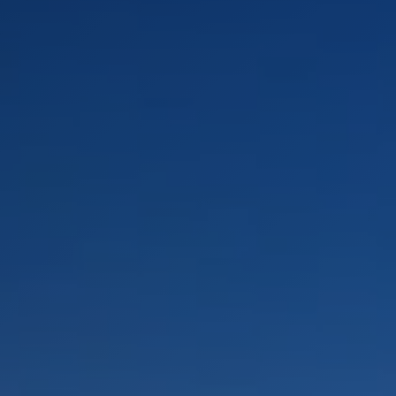
PAYSAGES
ZONES
ACTIVITÉS
Plage, Îles
INCONTOURNABLES
Forêts, Lacs et Volcans
Nature et parcs nationaux
Forêts, Patagonie, Montagne et Neige
Par paysage
Désert et Altiplano
Forêts
Culture et patrimoine
Îles
Lacs et Rivières
Patagonie
Antarctique
Plage
Observation du ciel
PAYSAGES
ZONES
ACTIVITÉS
INCONTOURNABLES
PAYSAGES
ZONES
ACTIVITÉS
INCONTOURNABLES