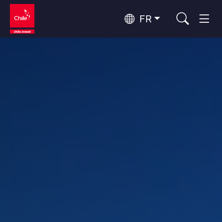
FR
Top 10 des activités populaires
Tourisme urbain
Top 10 des destinations
Routes du vin et gastronomie
populaires
Par zones
Patagonie et Antarctique
Patagonie, Vallées et Villages, Montagne et Neige
Désert d'Atacama et Altiplano
Top 10 des attractions
Désert et Altiplano, Vallées et Villages, Montagne et Neige
Aventure et sport
populaires
Santiago, Valparaíso et Vallées Viticoles
Villes, Montagne et Neige, Plage
Rapa Nui et Archipel Juan Fernández