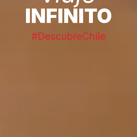
INFINITO
#DescubreChile