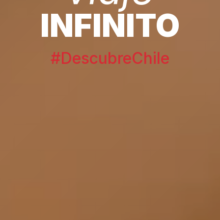
INFINITO
#DescubreChile