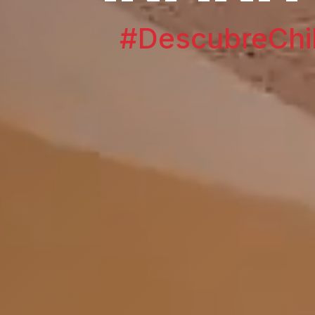
#DescubreChi