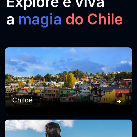
Explore e viva
a
magia
do Chile
Chiloé