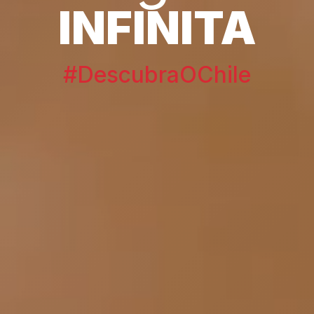
INFINITA
#DescubraOChile