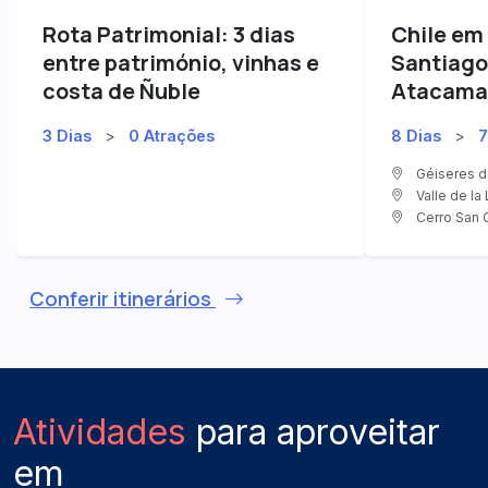
Rota Patrimonial: 3 dias
Chile em 
entre património, vinhas e
Santiago
costa de Ñuble
Atacama
3 Dias
>
0 Atrações
8 Dias
>
7
Géiseres de
Valle de la
Cerro San C
Conferir itinerários
Atividades
para aproveitar
em