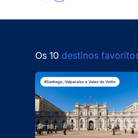
Os 10
destinos favorito
#Santiago, Valparaíso e Vales do Vinho