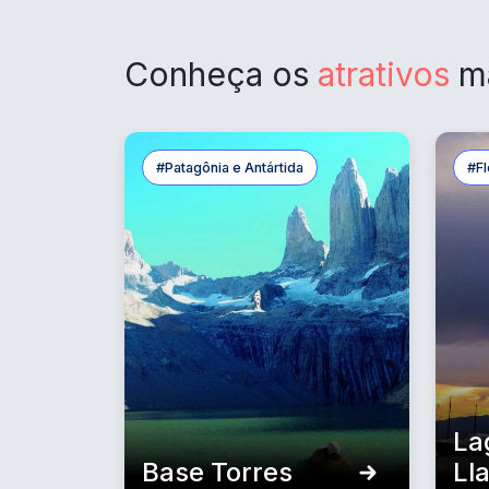
Conheça os
atrativos
m
#Patagônia e Antártida
#Fl
La
Base Torres
Ll