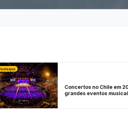
estaque
Concertos no Chile em 2
grandes eventos musicai