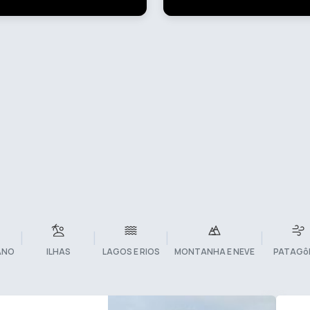
|
|
|
|
ANO
ILHAS
LAGOS E RIOS
MONTANHA E NEVE
PATAGô