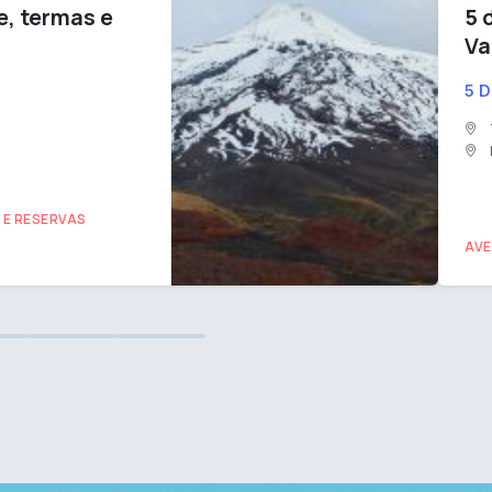
e, termas e
5 
Va
5 D
 E RESERVAS
AVE