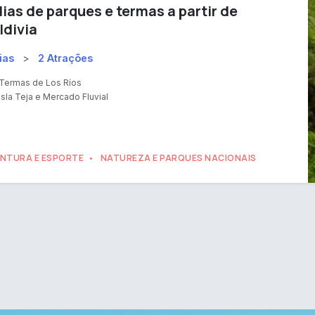
dias de parques e termas a partir de
ldivia
ias
>
2 Atrações
Termas de Los Ríos
Isla Teja e Mercado Fluvial
NTURA E ESPORTE
NATUREZA E PARQUES NACIONAIS
•