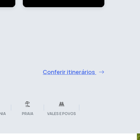
Conferir itinerários
|
|
|
NIA
PRAIA
VALES E POVOS