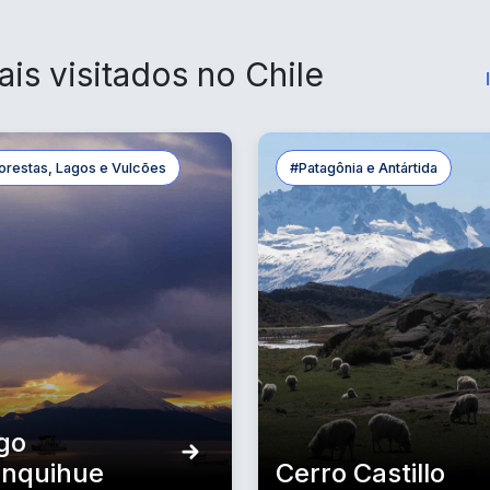
ais visitados no Chile
orestas, Lagos e Vulcões
#Patagônia e Antártida
go
anquihue
Cerro Castillo