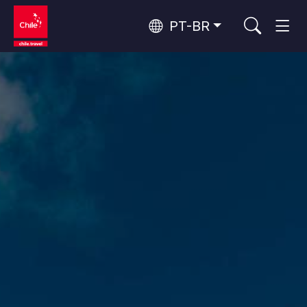
PT-BR
Top 10 atividades populares
Turismo urbano
Top 10 destinos populares
Aventura e esporte
Por área
Florestas, Lagos e Vulcões
Florestas, Patagônia, Montanha e Neve
Deserto do Atacama e Altiplano
Os 10 principais atrativos
Deserto e Altiplano, Vales e Povos, Montanha e Neve
Natureza e parques nacionais
populares
Patagônia e Antártida
Patagônia, Vales e Povos, Antártida
Santiago, Valparaíso e Vales do Vinho