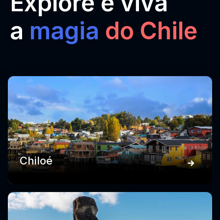
Explore e viva
a
magia
do Chile
Chiloé