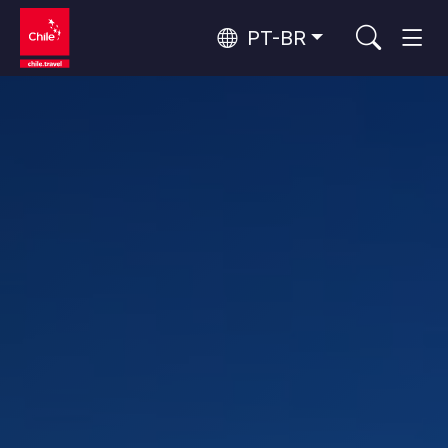
PT-BR
Top 10 atividades populares
Turismo urbano
Top 10 destinos populares
Aventura e esporte
Por área
Florestas, Lagos e Vulcões
Florestas, Patagônia, Montanha e Neve
Deserto do Atacama e Altiplano
Os 10 principais atrativos
Deserto e Altiplano, Vales e Povos, Montanha e Neve
Natureza e parques nacionais
populares
Patagônia e Antártida
Patagônia, Vales e Povos, Antártida
Santiago, Valparaíso e Vales do Vinho