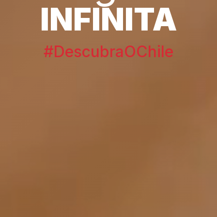
INFINITA
#DescubraOChile