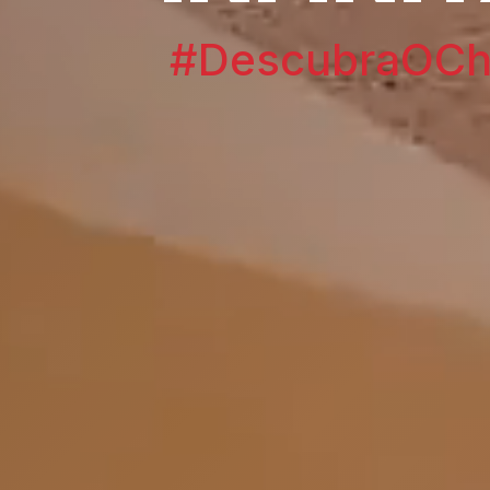
#DescubraOChi