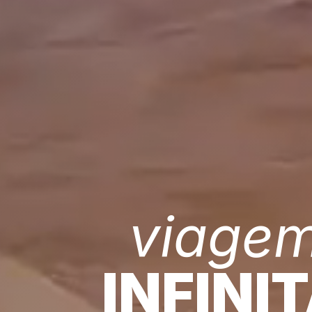
viage
INFINI