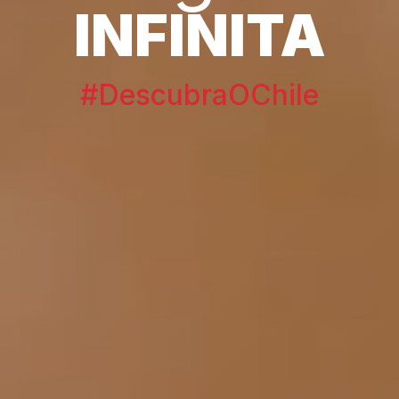
INFINITA
#DescubraOChile