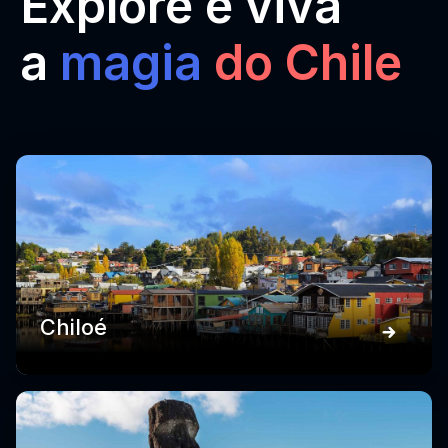
Explore e viva
a
magia
do Chile
Chiloé