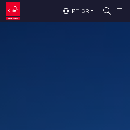
PT-BR
Top 10 atividades populares
Turismo urbano
Top 10 destinos populares
Aventura e esporte
Por área
Florestas, Lagos e Vulcões
Florestas, Patagônia, Montanha e Neve
Deserto do Atacama e Altiplano
Os 10 principais atrativos
Deserto e Altiplano, Vales e Povos, Montanha e Neve
Natureza e parques nacionais
populares
Patagônia e Antártida
Patagônia, Vales e Povos, Antártida
Santiago, Valparaíso e Vales do Vinho