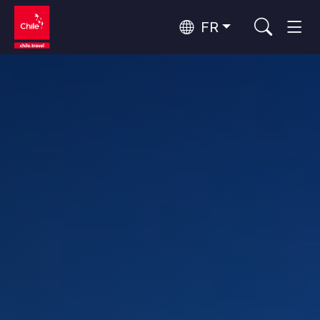
FR
Top 10 des activités populaires
Culture et patrimoine
Top 10 des destinations
Observation du ciel
populaires
Par zones
Désert d'Atacama et Altiplano
Désert et Altiplano, Vallées et Villages, Montagne et Neige
Santiago, Valparaíso et Vallées Viticoles
Top 10 des attractions
Villes, Montagne et Neige, Plage
Tourisme urbain
populaires
Rapa Nui et Archipel Juan Fernández
Plage, Îles
Forêts, Lacs et Volcans