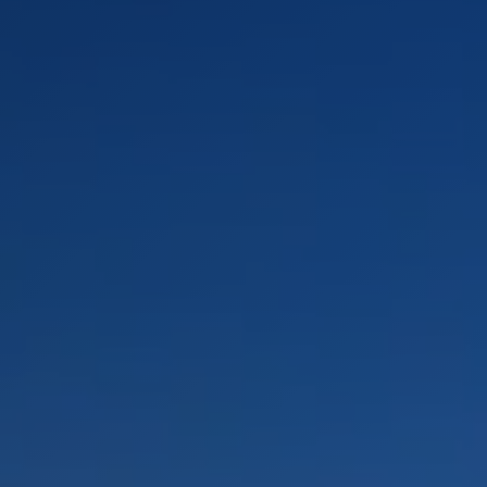
PAYSAGES
ZONES
ACTIVITÉS
Forêts, Patagonie, Montagne et Neige
INCONTOURNABLES
Patagonie et Antarctique
Routes du vin et gastronomie
Patagonie, Vallées et Villages, Montagne et Neige
Par paysage
Vallées et Villages
Villes
Aventure et sport
Désert et Altiplano
Forêts
Îles
Lacs et Rivières
Patagonie
Nature et parcs nationaux
PAYSAGES
ZONES
ACTIVITÉS
INCONTOURNABLES
PAYSAGES
ZONES
ACTIVITÉS
INCONTOURNABLES