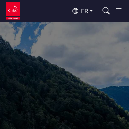
FR
Top 10 des activités populaires
Aventure et sport
Top 10 des destinations
Nature et parcs nationaux
populaires
Par zones
Désert d'Atacama et Altiplano
Désert et Altiplano, Vallées et Villages, Montagne et Neige
Santiago, Valparaíso et Vallées Viticoles
Top 10 des attractions
Villes, Montagne et Neige, Plage
Culture et patrimoine
populaires
Rapa Nui et Archipel Juan Fernández
Plage, Îles
Forêts, Lacs et Volcans