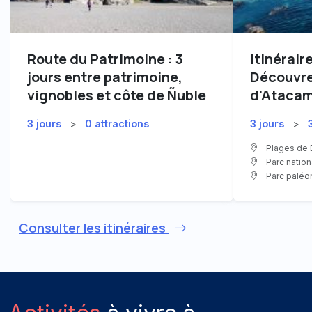
Route du Patrimoine : 3
Itinérair
jours entre patrimoine,
Découvrez
vignobles et côte de Ñuble
d'Ataca
3 jours
>
0 attractions
3 jours
>
Plages de B
Parc nation
Parc paléo
Consulter les itinéraires