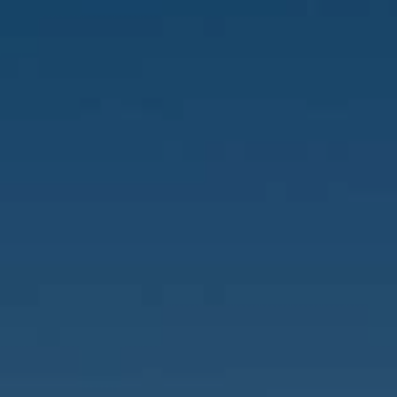
PAYSAGES
ZONES
ACTIVITÉS
Forêts, Patagonie, Montagne et Neige
INCONTOURNABLES
Patagonie et Antarctique
Observation du ciel
Patagonie, Vallées et Villages, Montagne et Neige
Par paysage
Antarctique
Plage
Tourisme urbain
Montagne et Neige
Vallées et Villages
Villes
Désert et Altiplano
Forêts
Routes du vin et gastronomie
PAYSAGES
ZONES
ACTIVITÉS
INCONTOURNABLES
PAYSAGES
ZONES
ACTIVITÉS
INCONTOURNABLES