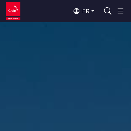
FR
Top 10 des activités populaires
Aventure et sport
Top 10 des destinations
Nature et parcs nationaux
populaires
Par zones
Désert d'Atacama et Altiplano
Désert et Altiplano, Vallées et Villages, Montagne et Neige
Santiago, Valparaíso et Vallées Viticoles
Top 10 des attractions
Villes, Montagne et Neige, Plage
Culture et patrimoine
populaires
Rapa Nui et Archipel Juan Fernández
Plage, Îles
Forêts, Lacs et Volcans