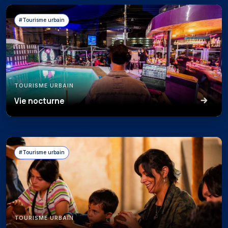
#Tourisme urbain
TOURISME URBAIN
Vie nocturne
#Tourisme urbain
TOURISME URBAIN