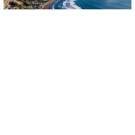
Matanzas
Itinéraires qui
valparaíso
incluent
Parcours recommandés qui passent par cette
destination.