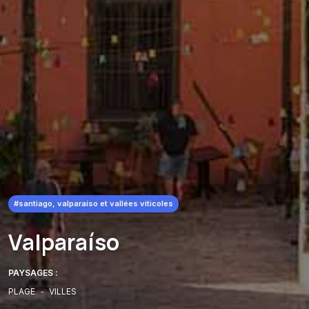
#santiago, valparaíso et vallées viticoles
Valparaíso
PAYSAGES :
PLAGE
-
VILLES