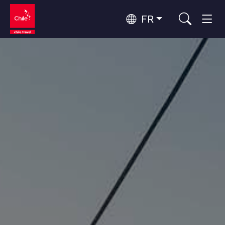
FR
Top 10 des activités populaires
Tourisme urbain
Top 10 des destinations
Routes du vin et gastronomie
populaires
Par zones
Patagonie et Antarctique
Patagonie, Vallées et Villages, Montagne et Neige
Désert d'Atacama et Altiplano
Top 10 des attractions
Désert et Altiplano, Vallées et Villages, Montagne et Neige
Aventure et sport
populaires
Santiago, Valparaíso et Vallées Viticoles
Villes, Montagne et Neige, Plage
Rapa Nui et Archipel Juan Fernández