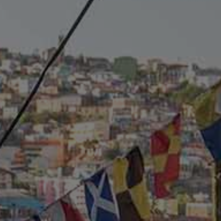
PAYSAGES
ZONES
ACTIVITÉS
Plage, Îles
INCONTOURNABLES
Forêts, Lacs et Volcans
Nature et parcs nationaux
Forêts, Patagonie, Montagne et Neige
Par paysage
Désert et Altiplano
Forêts
Culture et patrimoine
Îles
Lacs et Rivières
Patagonie
Antarctique
Plage
Observation du ciel
PAYSAGES
ZONES
ACTIVITÉS
INCONTOURNABLES
PAYSAGES
ZONES
ACTIVITÉS
INCONTOURNABLES