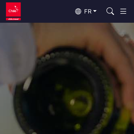
FR
Top 10 des activités populaires
Culture et patrimoine
Top 10 des destinations
Observation du ciel
populaires
Par zones
Rapa Nui et Archipel Juan Fernández
Plage, Îles
Forêts, Lacs et Volcans
Top 10 des attractions
Forêts, Patagonie, Montagne et Neige
Tourisme urbain
populaires
Patagonie et Antarctique
Patagonie, Vallées et Villages, Montagne et Neige
Désert d'Atacama et Altiplano