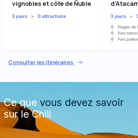
vignobles et côte de Ñuble
d'Ataca
3 jours
>
0 attractions
3 jours
>
Plages de B
Parc nation
Parc paléo
Consulter les itinéraires
Ce que
vous devez savoir
sur le Chili