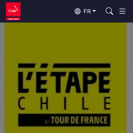
FR
Top 10 des activités populaires
Aventure et sport
Top 10 des destinations
Nature et parcs nationaux
populaires
Par zones
Désert d'Atacama et Altiplano
Désert et Altiplano, Vallées et Villages, Montagne et Neige
Santiago, Valparaíso et Vallées Viticoles
Top 10 des attractions
Villes, Montagne et Neige, Plage
Culture et patrimoine
populaires
Rapa Nui et Archipel Juan Fernández
Plage, Îles
Forêts, Lacs et Volcans