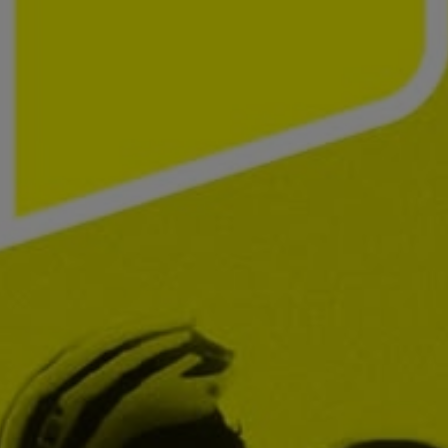
PAYSAGES
ZONES
ACTIVITÉS
Forêts, Patagonie, Montagne et Neige
INCONTOURNABLES
Patagonie et Antarctique
Observation du ciel
Patagonie, Vallées et Villages, Montagne et Neige
Par paysage
Plage
Montagne et Neige
Tourisme urbain
Vallées et Villages
Villes
Désert et Altiplano
Forêts
Îles
Routes du vin et gastronomie
PAYSAGES
ZONES
ACTIVITÉS
INCONTOURNABLES
PAYSAGES
ZONES
ACTIVITÉS
INCONTOURNABLES