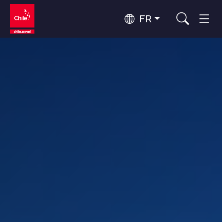
FR
Top 10 des activités populaires
Observation du ciel
Top 10 des destinations
Tourisme urbain
populaires
Par zones
Forêts, Lacs et Volcans
Forêts, Patagonie, Montagne et Neige
Patagonie et Antarctique
Top 10 des attractions
Patagonie, Vallées et Villages, Montagne et Neige
Routes du vin et gastronomie
populaires
Désert d'Atacama et Altiplano
Désert et Altiplano, Vallées et Villages, Montagne et Neige
Santiago, Valparaíso et Vallées Viticoles