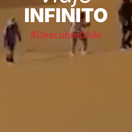
INFINITO
#DescubreChile