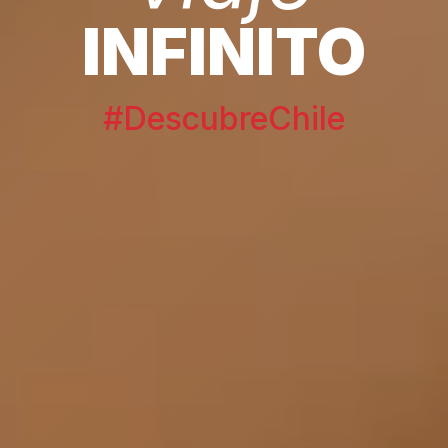
INFINITO
#DescubreChile