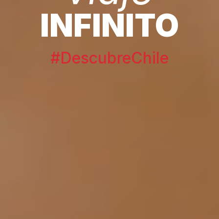
INFINITO
#DescubreChile