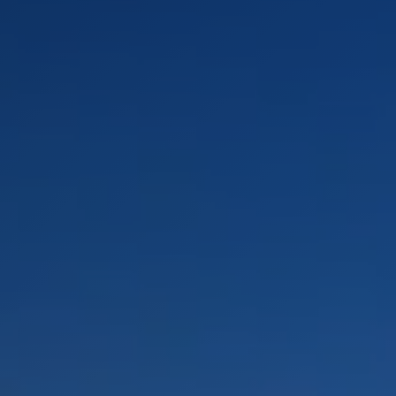
PAYSAGES
ZONES
ACTIVITÉS
Forêts, Patagonie, Montagne et Neige
INCONTOURNABLES
Patagonie et Antarctique
Observation du ciel
Patagonie, Vallées et Villages, Montagne et Neige
Par paysage
Plage
Montagne et Neige
Tourisme urbain
Vallées et Villages
Villes
Désert et Altiplano
Forêts
Îles
Routes du vin et gastronomie
PAYSAGES
ZONES
ACTIVITÉS
INCONTOURNABLES
PAYSAGES
ZONES
ACTIVITÉS
INCONTOURNABLES