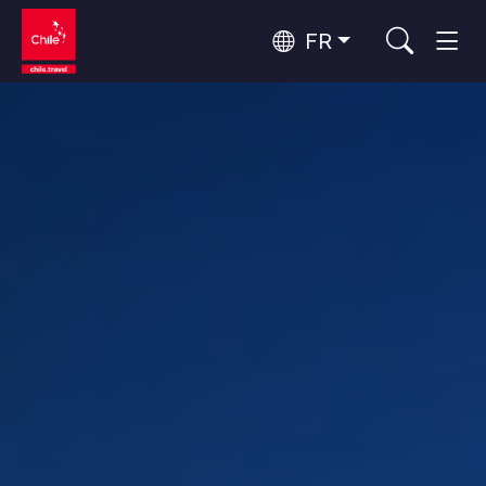
FR
Top 10 des activités populaires
Aventure et sport
Top 10 des destinations
Nature et parcs nationaux
populaires
Par zones
Désert d'Atacama et Altiplano
Désert et Altiplano, Vallées et Villages, Montagne et Neige
Santiago, Valparaíso et Vallées Viticoles
Top 10 des attractions
Villes, Montagne et Neige, Plage
Culture et patrimoine
populaires
Rapa Nui et Archipel Juan Fernández
Plage, Îles
Forêts, Lacs et Volcans