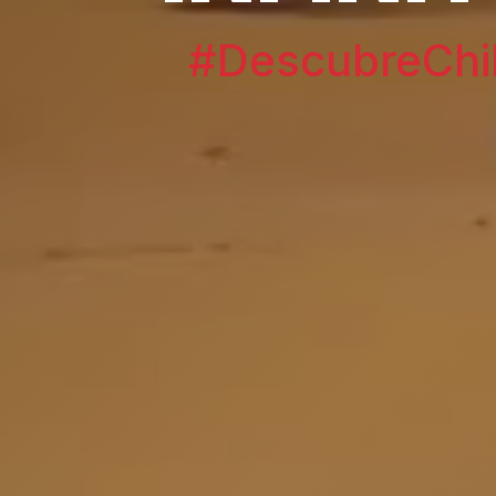
#DescubreChi