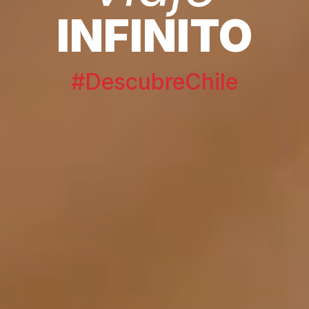
INFINITO
#DescubreChile