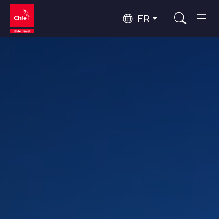
FR
Top 10 des activités populaires
Culture et patrimoine
Top 10 des destinations
Observation du ciel
populaires
Par zones
Rapa Nui et Archipel Juan Fernández
Plage, Îles
Forêts, Lacs et Volcans
Top 10 des attractions
Forêts, Patagonie, Montagne et Neige
Tourisme urbain
populaires
Patagonie et Antarctique
Patagonie, Vallées et Villages, Montagne et Neige
Désert d'Atacama et Altiplano