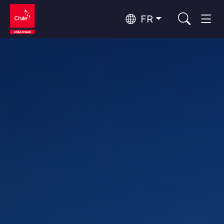
FR
Top 10 des activités populaires
Culture et patrimoine
Top 10 des destinations
Observation du ciel
populaires
Par zones
Rapa Nui et Archipel Juan Fernández
Plage, Îles
Forêts, Lacs et Volcans
Top 10 des attractions
Forêts, Patagonie, Montagne et Neige
Tourisme urbain
populaires
Patagonie et Antarctique
Patagonie, Vallées et Villages, Montagne et Neige
Désert d'Atacama et Altiplano