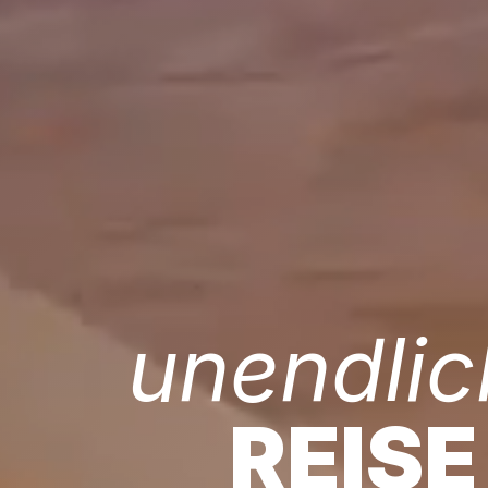
unendlic
REISE