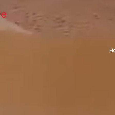
le
Ho