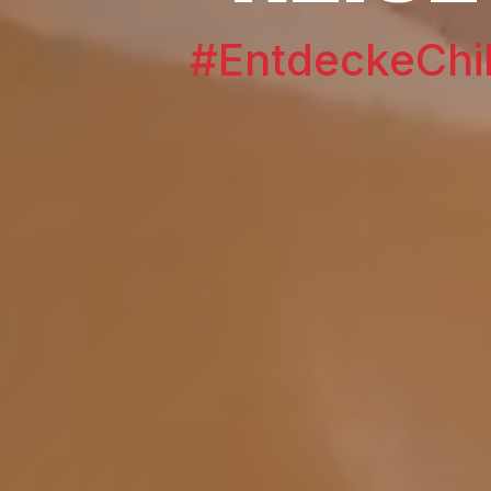
#EntdeckeChi