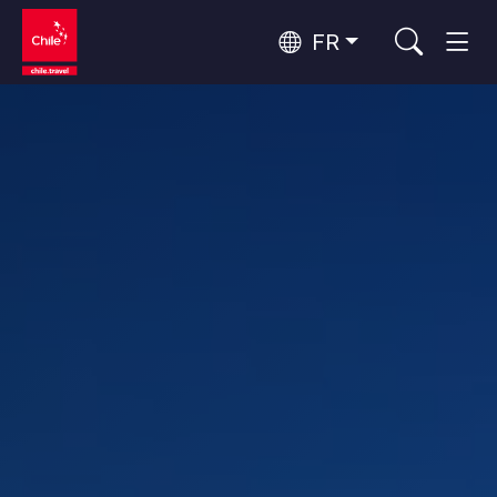
FR
Top 10 des activités populaires
Tourisme urbain
Top 10 des destinations
Routes du vin et gastronomie
populaires
Par zones
Patagonie et Antarctique
Patagonie, Vallées et Villages, Montagne et Neige
Désert d'Atacama et Altiplano
Top 10 des attractions
Désert et Altiplano, Vallées et Villages, Montagne et Neige
Aventure et sport
populaires
Santiago, Valparaíso et Vallées Viticoles
Villes, Montagne et Neige, Plage
Rapa Nui et Archipel Juan Fernández