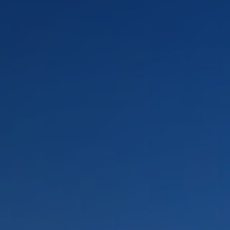
PAYSAGES
ZONES
ACTIVITÉS
Plage, Îles
INCONTOURNABLES
Forêts, Lacs et Volcans
Nature et parcs nationaux
Forêts, Patagonie, Montagne et Neige
Par paysage
Désert et Altiplano
Forêts
Culture et patrimoine
Îles
Lacs et Rivières
Patagonie
Antarctique
Plage
Observation du ciel
PAYSAGES
ZONES
ACTIVITÉS
INCONTOURNABLES
PAYSAGES
ZONES
ACTIVITÉS
INCONTOURNABLES