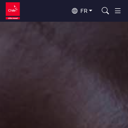
FR
Top 10 des activités populaires
Tourisme urbain
Top 10 des destinations
Routes du vin et gastronomie
populaires
Par zones
Patagonie et Antarctique
Patagonie, Vallées et Villages, Montagne et Neige
Désert d'Atacama et Altiplano
Top 10 des attractions
Désert et Altiplano, Vallées et Villages, Montagne et Neige
Aventure et sport
populaires
Santiago, Valparaíso et Vallées Viticoles
Villes, Montagne et Neige, Plage
Rapa Nui et Archipel Juan Fernández