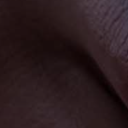
PAYSAGES
ZONES
ACTIVITÉS
Plage, Îles
INCONTOURNABLES
Forêts, Lacs et Volcans
Nature et parcs nationaux
Forêts, Patagonie, Montagne et Neige
Par paysage
Désert et Altiplano
Forêts
Culture et patrimoine
Îles
Lacs et Rivières
Patagonie
Antarctique
Plage
Observation du ciel
PAYSAGES
ZONES
ACTIVITÉS
INCONTOURNABLES
PAYSAGES
ZONES
ACTIVITÉS
INCONTOURNABLES