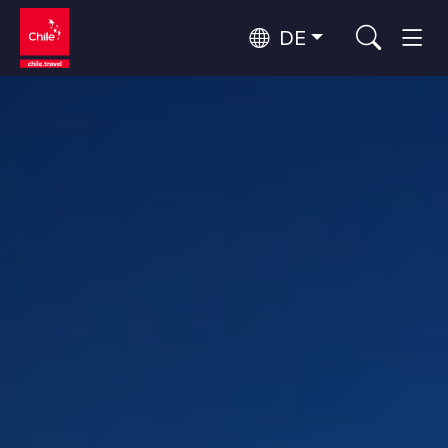
DE
Top 10 der beliebtesten
Abenteuer und Sport
Aktivitäten
Top 10 der beliebtesten
Natur und Nationalparks
Reiseziele
Nach Regionen
Atacama-Wüste und Altiplano
Wüste und Altiplano, Täler und Dörfer, Berg und Schnee
Patagonien und Antarktis
Top 10 der beliebtesten
Patagonien, Täler und Dörfer, Antarktis
Städtetourismus
Attraktionen
Rapa Nui und Juan-Fernández-Archipel
Inseln, Strand
Santiago, Valparaíso und die Weintäler