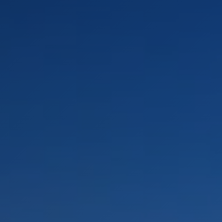
LANDSCHAFTEN
REGIONEN
AKTIVITÄTEN
Städte, Berg und Schnee, Strand
HIGHLIGHTS
Wälder, Seen und Vulkane
Weinrouten und Gastronomie
Wälder, Patagonien, Berg und Schnee
Nach Landschaft
Antarktis
Wälder
Himmelsbeobachtung
Städte
Wüste und Altiplano
Inseln
Seen und Flüsse
Berg und Schnee
Kultur und Kulturerbe
LANDSCHAFTEN
REGIONEN
AKTIVITÄTEN
HIGHLIGHTS
LANDSCHAFTEN
REGIONEN
AKTIVITÄTEN
HIGHLIGHTS