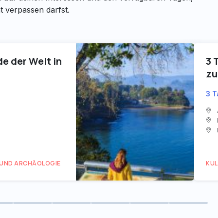
t verpassen darfst.
e der Welt in
3 
zu
3 
 UND ARCHÄOLOGIE
KUL