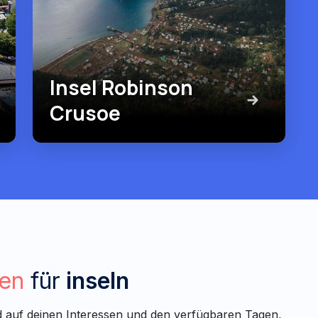
Insel Robinson
Crusoe
ten
für
inseln
d auf deinen Interessen und den verfügbaren Tagen,