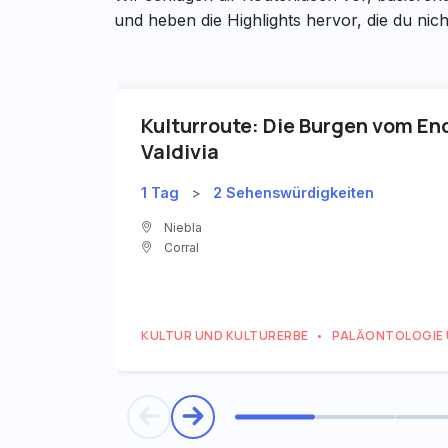
und heben die Highlights hervor, die du nich
Kulturroute: Die Burgen vom End
Valdivia
1 Tag
>
2 Sehenswürdigkeiten
Niebla
Corral
KULTUR UND KULTURERBE
PALÄONTOLOGIE
•