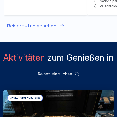
Nationalpa
Paläontolo
Reiserouten ansehen
Aktivitäten
zum Genießen in
Reiseziele suchen
#Kultur und Kulturerbe