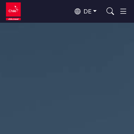
DE
Top 10 der beliebtesten
Himmelsbeobachtung
Aktivitäten
Top 10 der beliebtesten
Kultur und Kulturerbe
Reiseziele
Nach Regionen
Wälder, Seen und Vulkane
Wälder, Patagonien, Berg und Schnee
Atacama-Wüste und Altiplano
Top 10 der beliebtesten
Wüste und Altiplano, Täler und Dörfer, Berg und Schnee
Abenteuer und Sport
Attraktionen
Patagonien und Antarktis
Patagonien, Täler und Dörfer, Antarktis
Rapa Nui und Juan-Fernández-Archipel