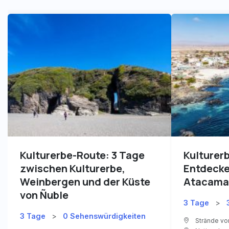
Kulturerbe-Route: 3 Tage
Kulturer
zwischen Kulturerbe,
Entdecke
Weinbergen und der Küste
Atacama
von Ñuble
3 Tage
>
3 Tage
>
0 Sehenswürdigkeiten
Strände von