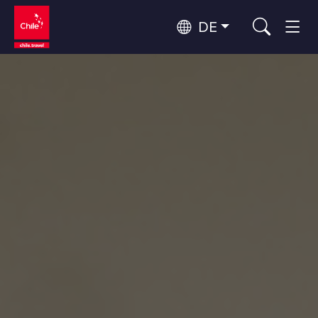
DE
Top 10 der beliebtesten
Himmelsbeobachtung
Aktivitäten
Top 10 der beliebtesten
Kultur und Kulturerbe
Reiseziele
Nach Regionen
Wälder, Seen und Vulkane
Wälder, Patagonien, Berg und Schnee
Atacama-Wüste und Altiplano
Top 10 der beliebtesten
Wüste und Altiplano, Täler und Dörfer, Berg und Schnee
Abenteuer und Sport
Attraktionen
Patagonien und Antarktis
Patagonien, Täler und Dörfer, Antarktis
Rapa Nui und Juan-Fernández-Archipel