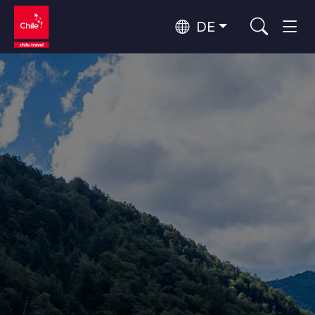
DE
Top 10 der beliebtesten
Abenteuer und Sport
Aktivitäten
Top 10 der beliebtesten
Natur und Nationalparks
Reiseziele
Nach Regionen
Atacama-Wüste und Altiplano
Wüste und Altiplano, Täler und Dörfer, Berg und Schnee
Patagonien und Antarktis
Top 10 der beliebtesten
Patagonien, Täler und Dörfer, Antarktis
Städtetourismus
Attraktionen
Rapa Nui und Juan-Fernández-Archipel
Inseln, Strand
Santiago, Valparaíso und die Weintäler