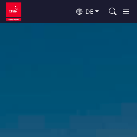
DE
Top 10 der beliebtesten
Himmelsbeobachtung
Aktivitäten
Top 10 der beliebtesten
Kultur und Kulturerbe
Reiseziele
Nach Regionen
Wälder, Seen und Vulkane
Wälder, Patagonien, Berg und Schnee
Atacama-Wüste und Altiplano
Top 10 der beliebtesten
Wüste und Altiplano, Täler und Dörfer, Berg und Schnee
Abenteuer und Sport
Attraktionen
Patagonien und Antarktis
Patagonien, Täler und Dörfer, Antarktis
Rapa Nui und Juan-Fernández-Archipel