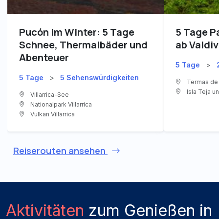
Pucón im Winter: 5 Tage
5 Tage P
Schnee, Thermalbäder und
ab Valdiv
Abenteuer
5 Tage
>
5 Tage
>
5 Sehenswürdigkeiten
Termas de 
Isla Teja u
Villarrica-See
Nationalpark Villarrica
Vulkan Villarrica
Reiserouten ansehen
Aktivitäten
zum Genießen in