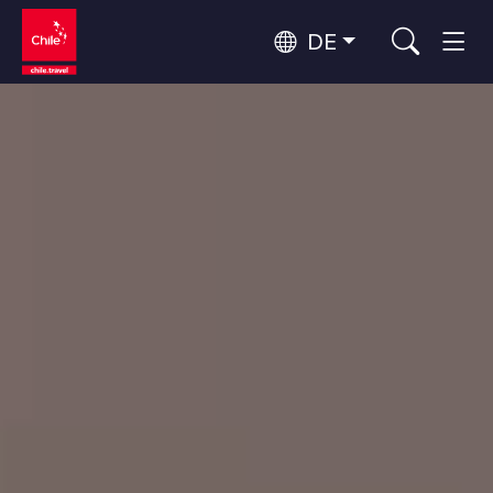
DE
Top 10 der beliebtesten
Abenteuer und Sport
Aktivitäten
Top 10 der beliebtesten
Natur und Nationalparks
Reiseziele
Nach Regionen
Atacama-Wüste und Altiplano
Wüste und Altiplano, Täler und Dörfer, Berg und Schnee
Patagonien und Antarktis
Top 10 der beliebtesten
Patagonien, Täler und Dörfer, Antarktis
Städtetourismus
Attraktionen
Rapa Nui und Juan-Fernández-Archipel
Inseln, Strand
Santiago, Valparaíso und die Weintäler