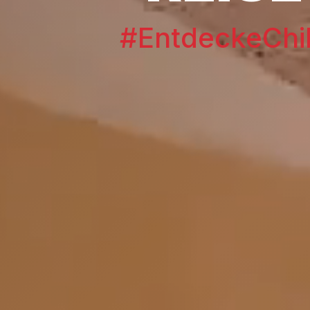
#EntdeckeChi