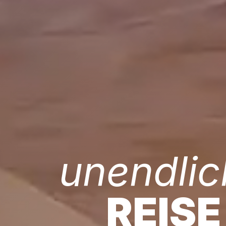
unendlic
REISE