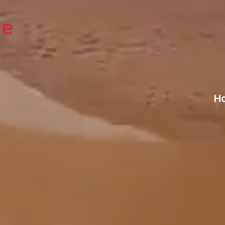
le
Ho