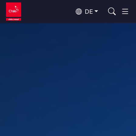
DE
Top 10 der beliebtesten
Himmelsbeobachtung
Aktivitäten
Top 10 der beliebtesten
Kultur und Kulturerbe
Reiseziele
Nach Regionen
Wälder, Seen und Vulkane
Wälder, Patagonien, Berg und Schnee
Atacama-Wüste und Altiplano
Top 10 der beliebtesten
Wüste und Altiplano, Täler und Dörfer, Berg und Schnee
Abenteuer und Sport
Attraktionen
Patagonien und Antarktis
Patagonien, Täler und Dörfer, Antarktis
Rapa Nui und Juan-Fernández-Archipel