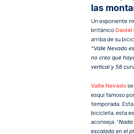
las mont
Un exponente mun
británico
Danie
l
arriba de su bici
“Valle Nevado es
no creo que haya
vertical y 58 cur
se
Valle Nevado
esquí famoso por
temporada. Esta 
bicicleta, esta 
aconseja: “
Nada 
escalada en el p