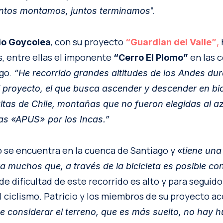
”.
ntos montamos, juntos terminamos
, con su proyecto
io Goycolea
“Guardian del Valle”
,
, entre ellas el imponente
en las c
“Cerro El Plomo”
ago.
“He recorrido grandes altitudes de los Andes dur
i proyecto, el que busca ascender y descender en bic
as de Chile, montañas que no fueron elegidas al az
s «APUS» por los Incas.”
o se encuentra en la cuenca de Santiago y
«tiene una 
 muchos que, a través de la bicicleta es posible co
l de dificultad de este recorrido es alto y para seguid
 ciclismo. Patricio y los miembros de su proyecto a
e considerar el terreno, que es más suelto, no hay hu