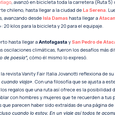
, avanzó en bicicleta toda la carretera (Ruta 5)
tiago
rte chileno, hasta llegar a la ciudad de
. Lu
La Serena
s, avanzando desde
hasta llegar a
Isla Damas
Ataca
: 20 kilos para la bicicleta y 20 para el equipaje.
rto hasta llegar a
y
Antofagasta
San Pedro de Ata
as oscilaciones climáticas, fueron los desafíos más dif
cómo él mismo lo expresó.
o de poesía”,
la revista Vanity Fair Italia Jovanotti reflexiona de su
. Con una filosofía que se ajusta a est
a cuando viaja»
los regalos que una ruta así ofrece es la posibilidad 
lar con hombres y mujeres que te recuerden a tus p
 que parecen haber sido extraídas de una página de
ncluso cuando lo estoy. En un viaje así todos te ac