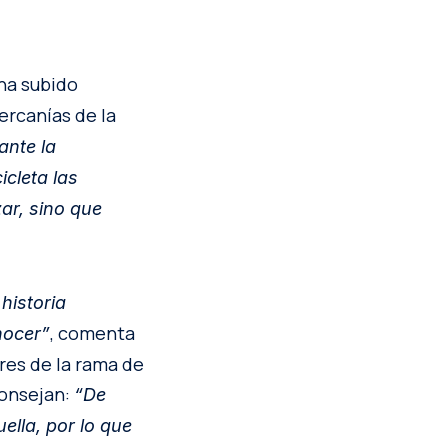
ha subido
ercanías de la
ante la
icleta las
ar, sino que
historia
, comenta
nocer”
ores de la rama de
consejan:
“De
ella, por lo que