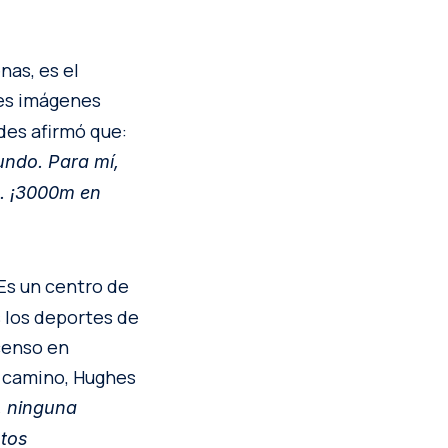
nas, es el
res imágenes
ndes afirmó que:
undo. Para mí,
a. ¡3000m en
 Es un centro de
s los deportes de
censo en
e camino, Hughes
, ninguna
ntos