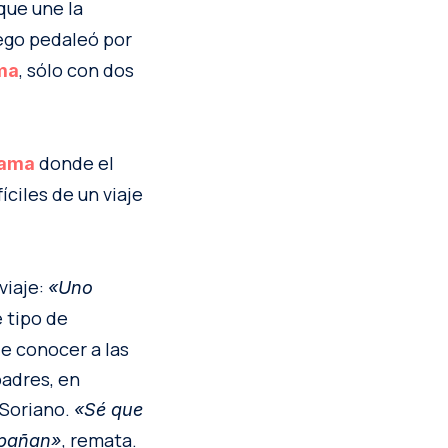
 que une la
ego pedaleó por
, sólo con dos
ma
donde el
cama
íciles de un viaje
 viaje:
«Uno
e tipo de
de conocer a las
adres, en
 Soriano.
«Sé que
, remata.
ompañan»