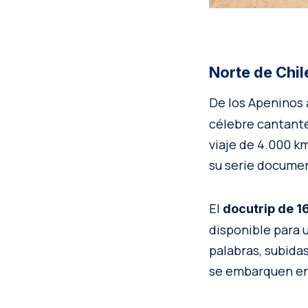
Norte de Chil
De los Apeninos a
célebre cantante
viaje de 4.000 km
su serie docume
El
docutrip de 1
disponible para u
palabras, subida
se embarquen en