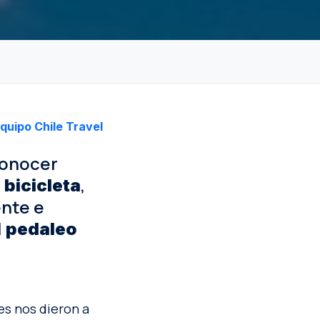
quipo Chile Travel
conocer
a
,
bicicleta
ente e
l
pedaleo
es nos dieron a