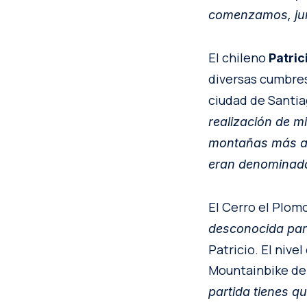
comenzamos, ju
El chileno
Patric
diversas cumbres
ciudad de Santi
realización de m
montañas más alt
eran denominada
El Cerro el Plom
desconocida para
Patricio. El nive
Mountainbike del
partida tienes qu