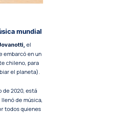
música mundial
el
Jovanotti,
se embarcó en un
te chileno, para
iar el planeta).
o de 2020, está
e llenó de música,
or todos quienes