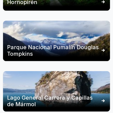
Hornopirén
Parque Nacional Pumalín Douglas
Tompkins
Lago General Carrera y Capillas
de Mármol