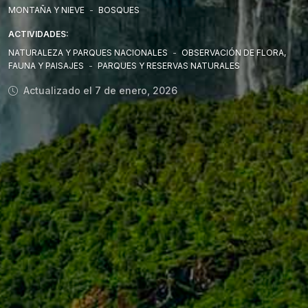
MONTAÑA Y NIEVE
-
BOSQUES
ACTIVIDADES:
NATURALEZA Y PARQUES NACIONALES
-
OBSERVACIÓN DE FLORA,
FAUNA Y PAISAJES
-
PARQUES Y RESERVAS NATURALES
Actualizado el 7 de enero, 2026