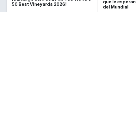
que le esperan 
50 Best Vineyards 2026!
del Mundial
Lo que
debes saber
sobre Chile
Requisitos de ingreso y visa