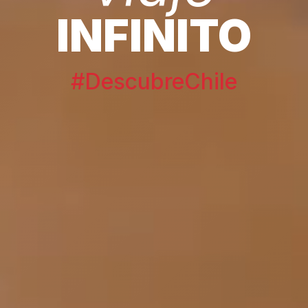
INFINITO
#DescubreChile