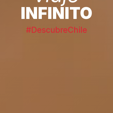
INFINITO
#DescubreChile